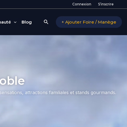
Connexion
S’inscrire
Rechercher
auté
Blog
+ Ajouter Foire / Manège
oble
ensations, attractions familiales et stands gourmands.