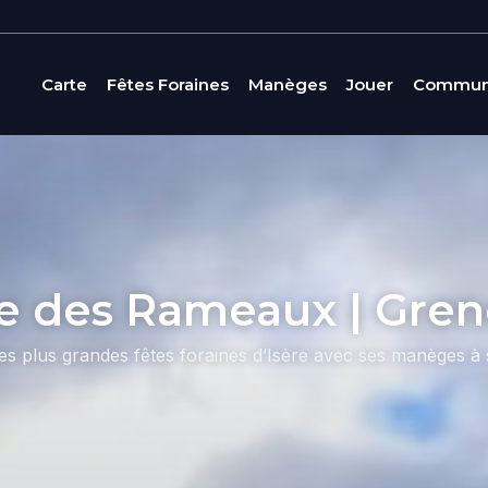
Carte
Fêtes Foraines
Manèges
Jouer
Commun
re des Rameaux | Gren
 plus grandes fêtes foraines d’Isère avec ses manèges à s