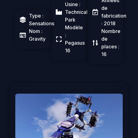
Années
Usine :
de
Technical
Type :
fabrication
Park
Sensations
: 2018
Modèle
Nom :
Nombre
:
Gravity
de
Pegasus
places :
16
16