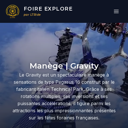
Aller
FOIRE EXPLORE
au
par LTRide
contenu
Par
/
03/07/2026
Manège | Gravity
Le Gravity est un spectaculaire manège à
sensations de type Pegasus 16 construit par le
fabricant italien Technical Park. Grâce à ses
rotations multiples, ses inversions et ses
puissantes accélérations, il figure parmi les
attractions les plus impressionnantes présentes
sur les fêtes foraines françaises.