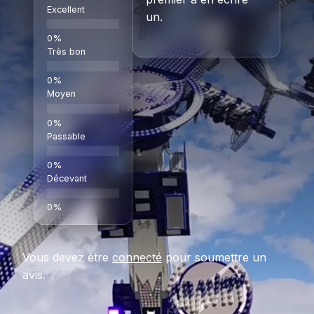
Excellent
un.
Très bon
Moyen
Passable
Décevant
Vous devez être
connecté
pour soumettre un
avis.