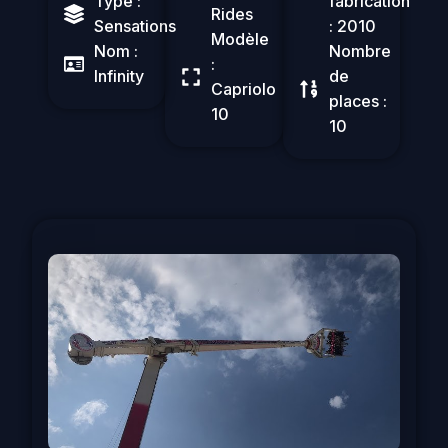
Type :
fabrication
Rides
Sensations
: 2010
Modèle
Nom :
Nombre
:
Infinity
de
Capriolo
places :
10
10