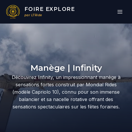
Aller
FOIRE EXPLORE
au
par LTRide
contenu
Par
/
13/03/2026
Manège | Infinity
Découvrez Infinity, un impressionnant manège à
sensations fortes construit par Mondial Rides
(modèle Capriolo 10), connu pour son immense
balancier et sa nacelle rotative offrant des
sensations spectaculaires sur les fêtes foraines.