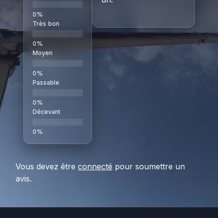
Très bon
Moyen
Passable
Décevant
Vous devez être
connecté
pour soumettre un
avis.