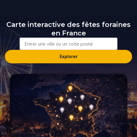
Carte interactive des fêtes foraines
en France
Ville
ou
code
Explorer
postal