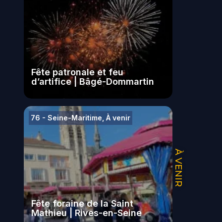
Fête patronale et feu
d’artifice | Bâgé-Dommartin
76 - Seine-Maritime
,
À venir
À VENIR
Fête foraine de la Saint
Mathieu | Rives-en-Seine