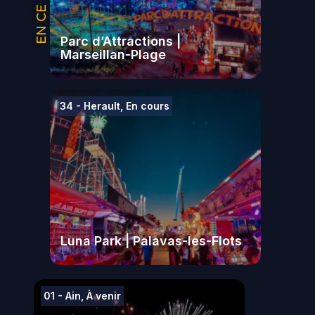
Parc d’Attractions |
Marseillan-Plage
34 - Herault
,
En cours
Luna Park | Palavas-les-Flots
01 - Ain
,
À venir