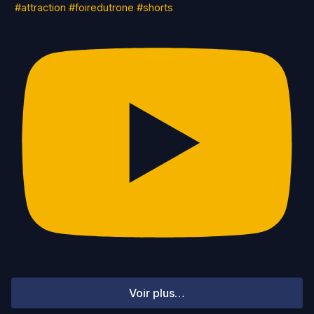
#attraction #foiredutrone #shorts
Voir plus…