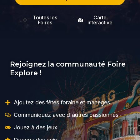
postal
Toutes les
Carte
Foires
interactive
Rejoignez la communauté Foire
Explore !
Ajoutez des fêtes foraine et manèges
Communiquez avec d'autres passionnés
Jouez à des jeux
Donnez des avis