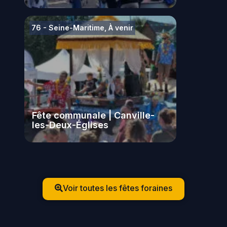
76 - Seine-Maritime
,
À venir
Fête communale | Canville-
les-Deux-Églises
Voir toutes les fêtes foraines