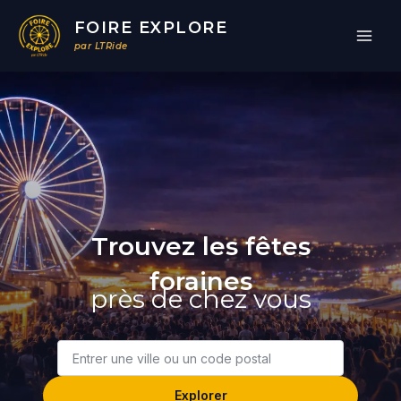
Aller
FOIRE EXPLORE
au
par LTRide
contenu
Trouvez les fêtes
foraines
près de chez vous
Ville
ou
code
Explorer