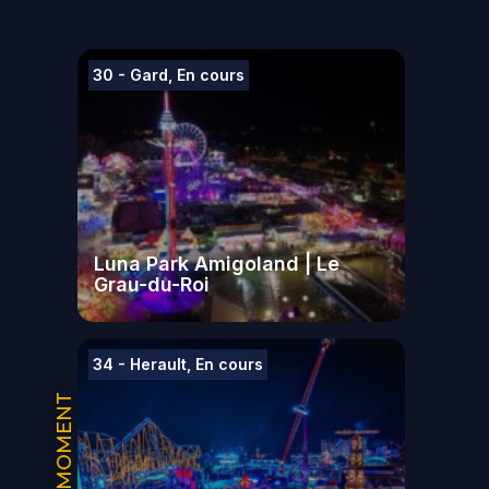
30 - Gard
,
En cours
Luna Park Amigoland | Le
Grau-du-Roi
34 - Herault
,
En cours
EN CE MOMENT