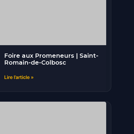
|
Saint-
Romain-
de-
Colbosc
Foire aux Promeneurs | Saint-
Romain-de-Colbosc
Lire l’article »
Fête
foraine
de
la