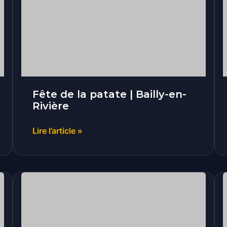
patate
|
Bailly-
en-
Rivière
Fête de la patate | Bailly-en-
Rivière
Lire l’article »
Fête
foraine
de
l’Assemblée