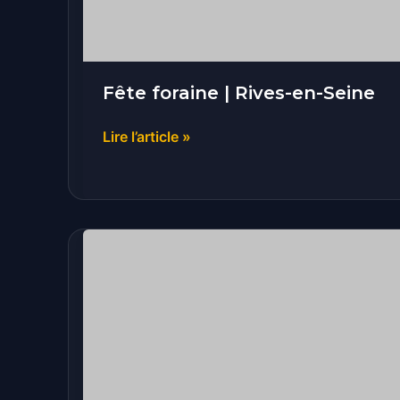
Fête foraine | Rives-en-Seine
Lire l’article »
Fête
Foraine
de
Printemps
|
Offranville