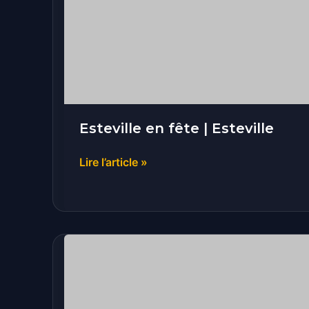
|
Esteville
Esteville en fête | Esteville
Lire l’article »
Fête
Foraine
|
Cany-