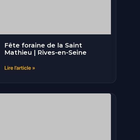
Saint
Mathieu
|
Rives-
en-
Seine
Fête foraine de la Saint
Mathieu | Rives-en-Seine
Lire l’article »
Fête
de
l’Éperlan
|
Tourville-
la-