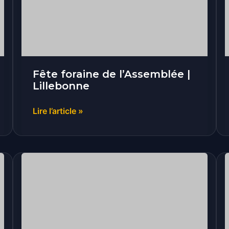
|
Lillebonne
Fête foraine de l’Assemblée |
Lillebonne
Lire l’article »
Fête
communale
|
Canville-
les-
Deux-