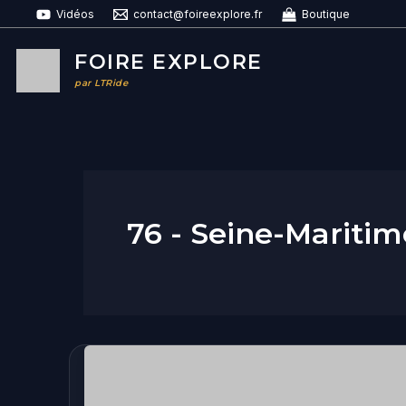
Aller
Vidéos
contact@foireexplore.fr
Boutique
au
contenu
FOIRE EXPLORE
par LTRide
76 - Seine-Maritim
Esteville
en
fête