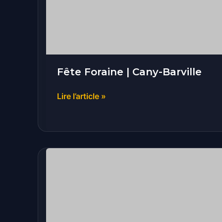
Barville
Fête Foraine | Cany-Barville
Lire l’article »
Fête
foraine
|
Rives-
en-
Seine