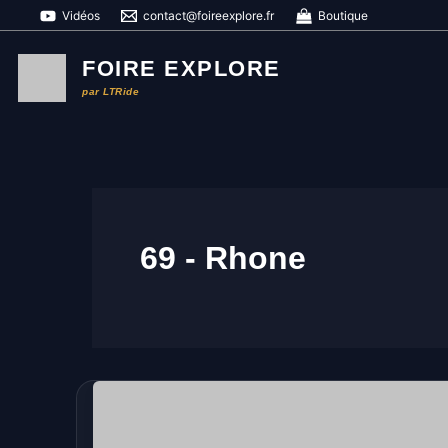
Aller
Vidéos
contact@foireexplore.fr
Boutique
au
contenu
FOIRE EXPLORE
par LTRide
69 - Rhone
Vogue
d’hiver
Confluence