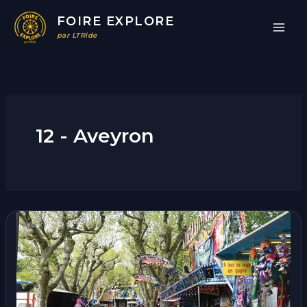
Aller
FOIRE EXPLORE
au
par LTRide
contenu
12 - Aveyron
Fête
foraine
de
Millau
|
Millau