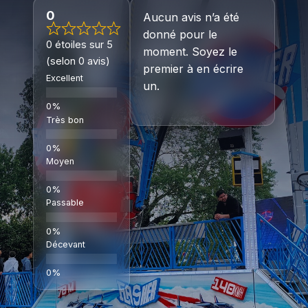
0
Aucun avis n’a été
donné pour le
0 étoiles sur 5
moment. Soyez le
(selon 0 avis)
premier à en écrire
Excellent
un.
Très bon
Moyen
Passable
Décevant