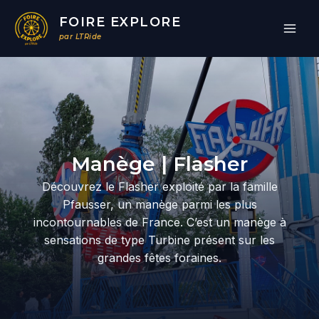
Aller
FOIRE EXPLORE
au
par LTRide
contenu
Par
/
26/03/2026
Manège | Flasher
Découvrez le Flasher exploité par la famille
Pfausser, un manège parmi les plus
incontournables de France. C’est un manège à
sensations de type Turbine présent sur les
grandes fêtes foraines.