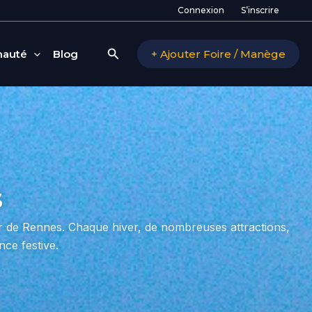
Connexion
S’inscrire
Rechercher
auté
Blog
+ Ajouter Foire / Manège
s
ur de Rennes. Chaque hiver, de nombreuses attractions,
ce festive.