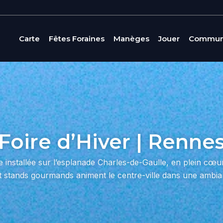
Carte
Fêtes Foraines
Manèges
Jouer
Commun
Foire d’Hiver | Renne
e installée sur l’esplanade Charles-de-Gaulle, en plein cœ
 stands gourmands animent le centre-ville dans une ambian