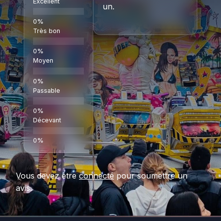
Excellent
un.
Très bon
Moyen
Passable
Décevant
Vous devez être
connecté
pour soumettre un
avis.