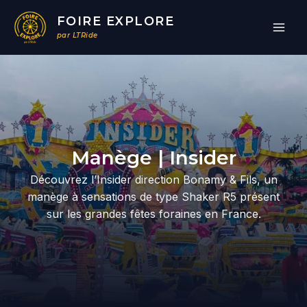
Aller
FOIRE EXPLORE
au
par LTRide
contenu
Par
/
26/03/2026
Manège | Insider
Découvrez l’Insider direction Bonamy & Fils, un
manège à sensations de type Shaker R5 présent
sur les grandes fêtes foraines en France.