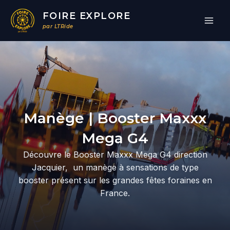
Aller
FOIRE EXPLORE
au
par LTRide
contenu
Par
/
07/04/2026
Manège | Booster Maxxx
Mega G4
Découvre le Booster Maxxx Mega G4 direction
Jacquier, un manège à sensations de type
booster présent sur les grandes fêtes foraines en
France.