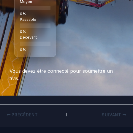
Moyen
Passable
Décevant
Vous devez être
connecté
pour soumettre un
avis.
PRÉCÉDENT
SUIVANT