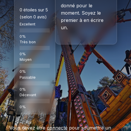
donné pour le
0 étoiles sur 5
moment. Soyez le
(selon 0 avis)
premier à en écrire
Excellent
un.
Très bon
Moyen
Passable
Décevant
Vous devez être
connecté
pour soumettre un