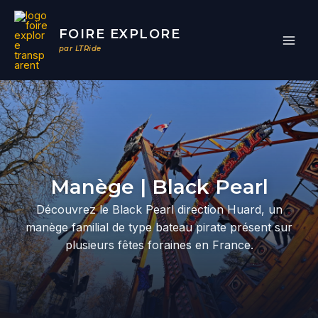
Aller
au
FOIRE EXPLORE
contenu
par LTRide
Par
/
07/04/2026
Manège | Black Pearl
Découvrez le Black Pearl direction Huard, un
manège familial de type bateau pirate présent sur
plusieurs fêtes foraines en France.