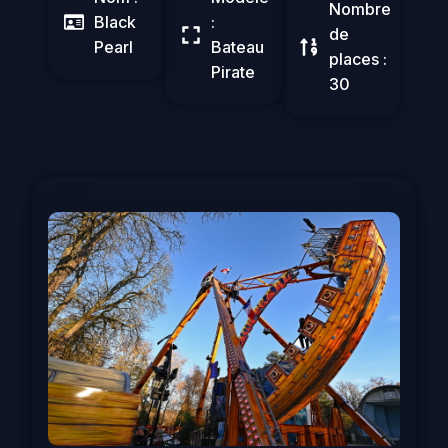
Nombre
Black
:
de
Pearl
Bateau
places :
Pirate
30