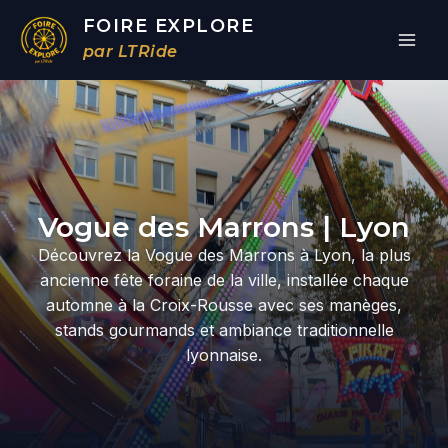
Aller
FOIRE EXPLORE
au
par LTRide
contenu
Par
/
19/03/2026
Vogue des Marrons | Lyon
Découvrez la Vogue des Marrons à Lyon, la plus
ancienne fête foraine de la ville, installée chaque
automne à la Croix-Rousse avec ses manèges,
stands gourmands et ambiance traditionnelle
lyonnaise.