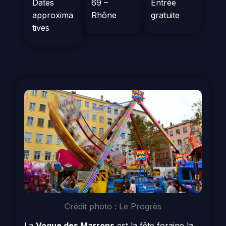
Dates
69 –
Entrée
approxima
Rhône
gratuite
tives
Crédit photo : Le Progrès
La
Vogue des Marrons
est la fête foraine la