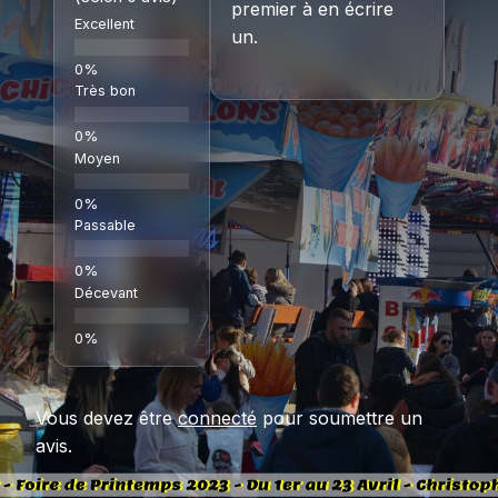
premier à en écrire
Excellent
un.
Très bon
Moyen
Passable
Décevant
Vous devez être
connecté
pour soumettre un
avis.