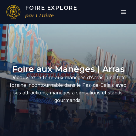
Aller
FOIRE EXPLORE
au
par LTRide
contenu
Par
/
19/03/2026
Foire aux Manèges | Arras
Découvrez la foire aux manèges d’Arras, une fête
foraine incontournable dans le Pas-de-Calais avec
ses attractions, manèges à sensations et stands
gourmands.