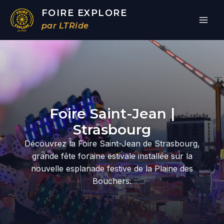
Aller
FOIRE EXPLORE
au
par LTRide
contenu
Par
/
24/02/2026
Foire Saint-Jean |
Strasbourg
Découvrez la Foire Saint-Jean de Strasbourg,
grande fête foraine estivale installée sur la
nouvelle esplanade festive de la Plaine des
Bouchers.