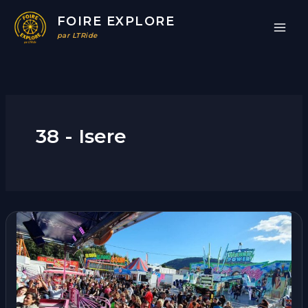
Aller
FOIRE EXPLORE
au
par LTRide
contenu
38 - Isere
Fête
Foraine
|
Beaucroissant