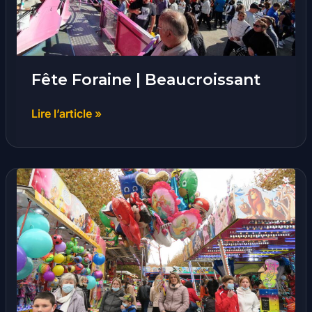
Fête Foraine | Beaucroissant
Lire l’article »
Foire
de
la
Saint-
Martin
|
Voiron