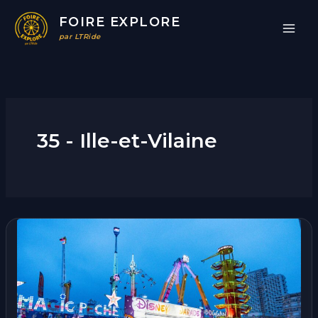
Aller
FOIRE EXPLORE
au
par LTRide
contenu
35 - Ille-et-Vilaine
Foire
d’Hiver
|
Rennes