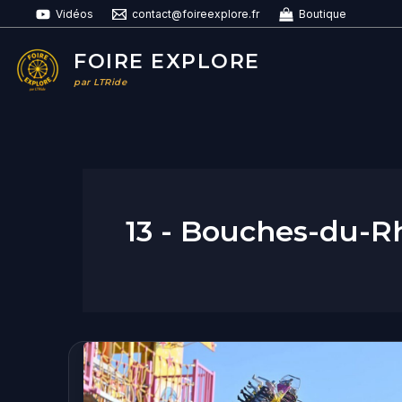
Aller
Vidéos
contact@foireexplore.fr
Boutique
au
contenu
FOIRE EXPLORE
par LTRide
13 - Bouches-du-
Foire
aux
Manèges