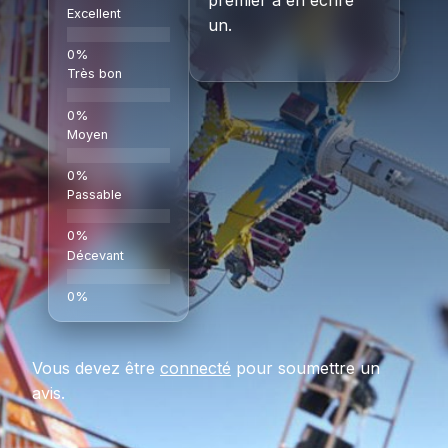
Excellent
un.
Très bon
Moyen
Passable
Décevant
Vous devez être
connecté
pour soumettre un
avis.