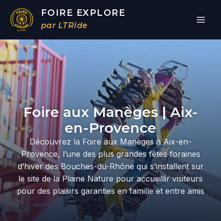
Aller
FOIRE EXPLORE
au
par LTRide
contenu
Par
/
11/03/2026
Foire aux Manèges | Aix-
en-Provence
Découvrez la Foire aux Manèges à Aix-en-
Provence, l’une des plus grandes fêtes foraines
d’hiver des Bouches-du-Rhône qui s’installent sur
le site de la Plaine Nature pour accueillir visiteurs
pour des plaisirs garanties en famille et entre amis