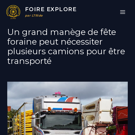
Aller
FOIRE EXPLORE
au
par LTRide
contenu
Un grand manège de fête
foraine peut nécessiter
plusieurs camions pour
être
transporté