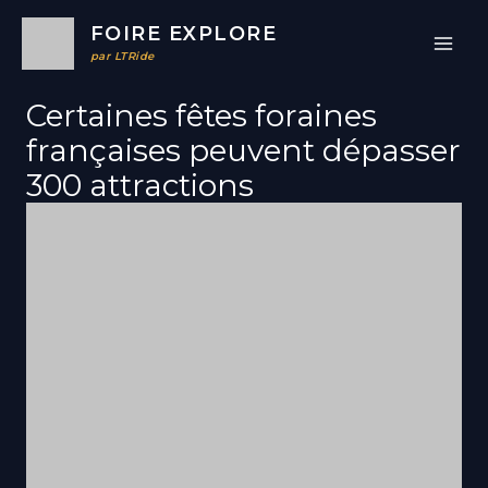
Aller
FOIRE EXPLORE
au
par LTRide
contenu
Certaines fêtes foraines
françaises peuvent dépasser
30
0 attraction
s