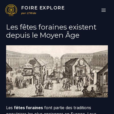
Aller
FOIRE EXPLORE
au
par LTRide
contenu
Les fêtes foraines existent
depuis le Moyen Âge
Les
fêtes foraines
font partie des traditions