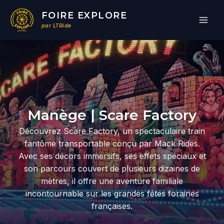
Aller
FOIRE EXPLORE
au
par LTRide
contenu
Par
/
05/07/2026
Manège | Scare Factory
Découvrez Scare Factory, un spectaculaire train
fantôme transportable conçu par Mack Rides.
Avec ses décors immersifs, ses effets spéciaux et
son parcours couvert de plusieurs dizaines de
mètres, il offre une aventure familiale
incontournable sur les grandes fêtes foraines
françaises.