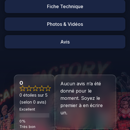
Fiche Technique
Photos & Vidéos
Avis
0
Aucun avis n’a été
donné pour le
0 étoiles sur 5
moment. Soyez le
(selon 0 avis)
premier à en écrire
Excellent
un.
Très bon