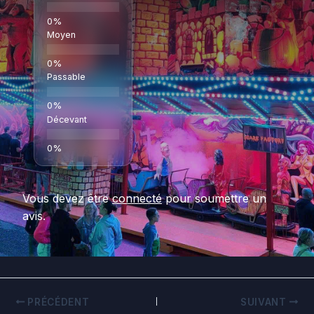
Moyen
Passable
Décevant
Vous devez être
connecté
pour soumettre un
avis.
PRÉCÉDENT
SUIVANT