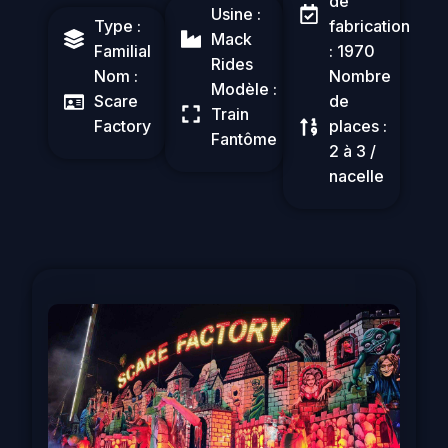
de
Usine :
Type :
fabrication
Mack
Familial
: 1970
Rides
Nom :
Nombre
Modèle :
Scare
de
Train
Factory
places :
Fantôme
2 à 3 /
nacelle