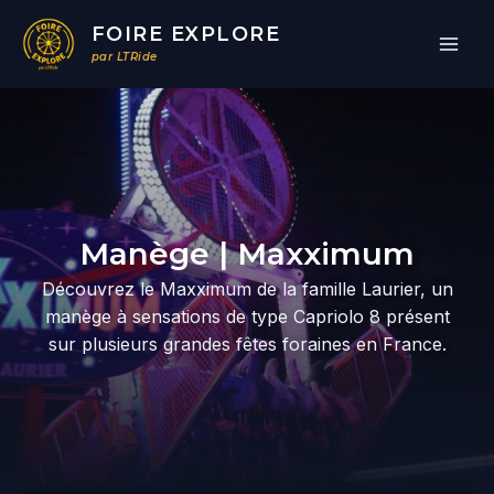
Aller
FOIRE EXPLORE
au
par LTRide
contenu
Par
/
03/03/2026
Manège | Maxximum
Découvrez le Maxximum de la famille Laurier, un
manège à sensations de type Capriolo 8 présent
sur plusieurs grandes fêtes foraines en France.