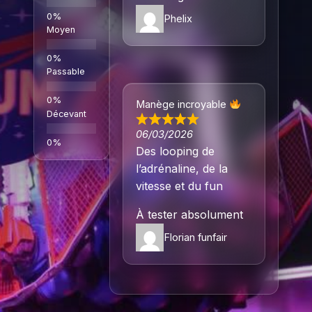
Phelix
Moyen
Passable
Manège incroyable
Décevant
06/03/2026
Des looping de
l’adrénaline, de la
vitesse et du fun
À tester absolument
Florian funfair