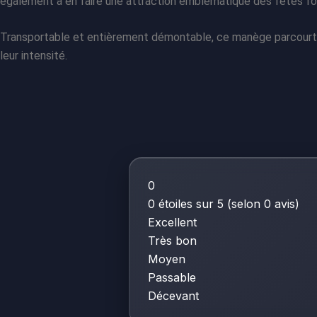
également à en faire une attraction emblématique des fêtes fo
Transportable et entièrement démontable, ce manège parcourt rég
leur intensité.
0
0 étoiles sur 5 (selon 0 avis)
Excellent
Très bon
Moyen
Passable
Décevant