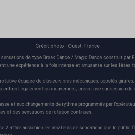
Crédit photo : Ouest-France
à sensations de type Break Dance / Magic Dance construit par Fa
nt une expérience à la fois intense et amusante sur les fêtes fo
otative équipée de plusieurs bras mécaniques, appelés girafes, s
les entrent également en mouvement, créant une succession de r
itesse et aux changements de rythme programmés par l’opérateur
es et des sensations de rotation continues.
 2 attire aussi bien les amateurs de sensations que le public f