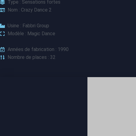
Type : Sensations fortes
Nom : Crazy Dance 2
Usine : Fabbri Group
Modèle : Magic Dance
Années de fabrication : 1990
Nombre de places : 32