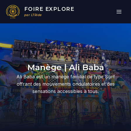
Aller
FOIRE EXPLORE
au
par LTRide
contenu
Par
/
20/03/2026
Manège | Ali Baba
Ali Baba est un manège familial de type Surf
offrant des mouvements ondulatoires et des
sensations accessibles à tous.