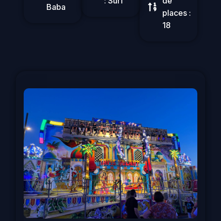
: Surf
de
Baba
places :
18