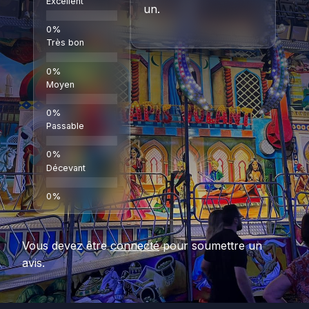
Excellent
un.
Très bon
Moyen
Passable
Décevant
Vous devez être
connecté
pour soumettre un
avis.