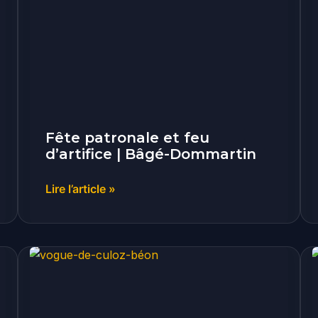
et
feu
d’artifice
|
Bâgé-
Dommartin
Fête patronale et feu
d’artifice | Bâgé-Dommartin
Lire l’article »
Vogue
de
Culoz-
Béon