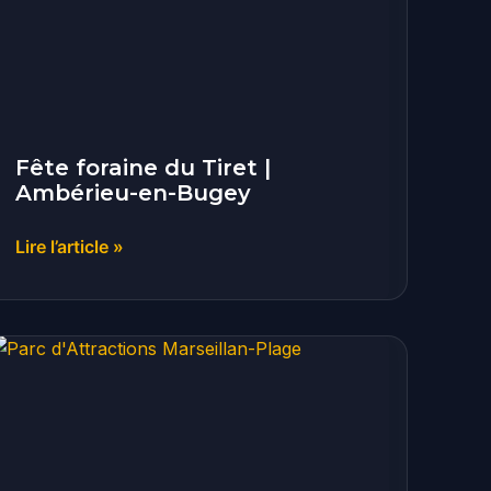
|
Ambérieu-
en-
Bugey
Fête foraine du Tiret |
Ambérieu-en-Bugey
Lire l’article »
Parc
d’Attractions
|
Marseillan-
Plage