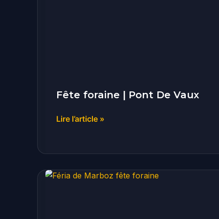
|
Pont
De
Vaux
Fête foraine | Pont De Vaux
Lire l’article »
Féria
|
Marboz