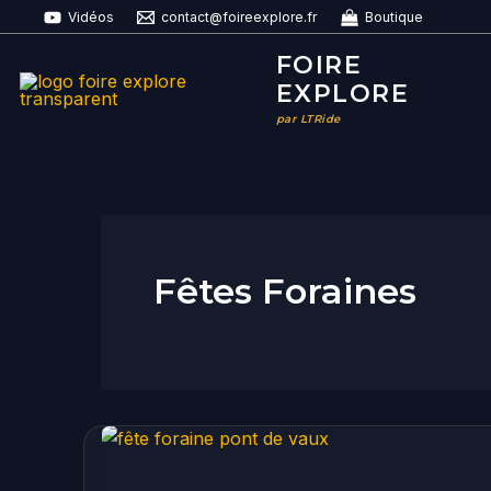
Aller
Vidéos
contact@foireexplore.fr
Boutique
au
FOIRE
contenu
EXPLORE
par LTRide
Fêtes Foraines
Fête
foraine