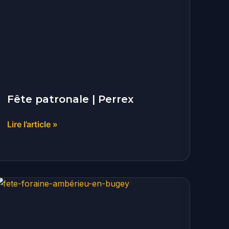
|
Perrex
Fête patronale | Perrex
Lire l’article »
Fête
foraine
du
Tiret