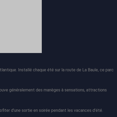
lantique. Installé chaque été sur la route de La Baule, ce parc
etrouve généralement des manèges à sensations, attractions
rofiter d’une sortie en soirée pendant les vacances d’été.