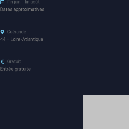
Fin juin - fin août
Dates approximatives
Guérande
44 – Loire-Atlantique
Gratuit
Entrée gratuite