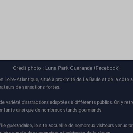
Crédit photo : Luna Park Guérande (Facebook)
Loire-Atlantique, situé à proximité de La Baule et de la côte at
amateurs de sensations fortes.
nde variété d’attractions adaptées à différents publics. On y r
 enfants ainsi que de nombreux stands gourmands.
’île guérandaise, le site accueille de nombreux visiteurs venus p