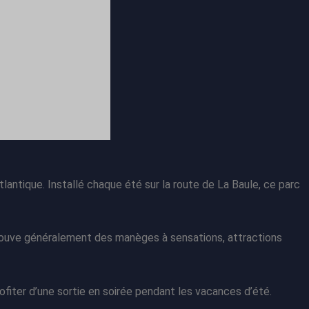
lantique. Installé chaque été sur la route de La Baule, ce parc
etrouve généralement des manèges à sensations, attractions
rofiter d’une sortie en soirée pendant les vacances d’été.