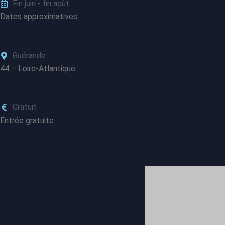
Fin juin - fin août
Dates approximatives
Guérande
44 – Loire-Atlantique
Gratuit
Entrée gratuite