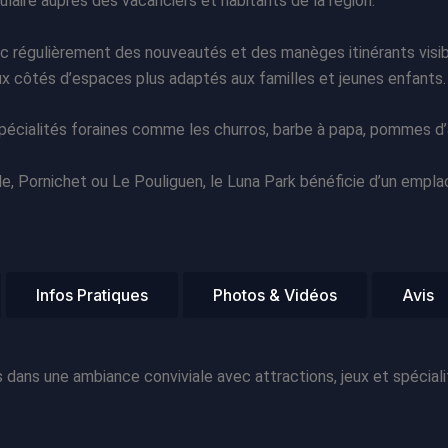
ulaire auprès des vacanciers et habitants de la région.
ec régulièrement des nouveautés et des manèges itinérants visib
ux côtés d’espaces plus adaptés aux familles et jeunes enfants.
pécialités foraines comme les churros, barbe à papa, pommes d’a
le, Pornichet ou Le Pouliguen, le Luna Park bénéficie d’un emp
Infos Pratiques
Photos & Vidéos
Avis
dans une ambiance conviviale avec attractions, jeux et spécialité