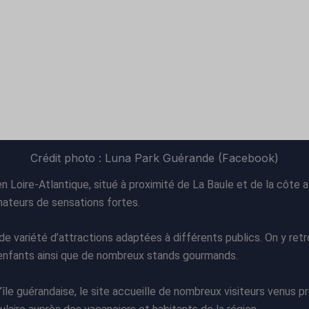
Crédit photo : Luna Park Guérande (Facebook)
Loire-Atlantique, situé à proximité de La Baule et de la côte at
amateurs de sensations fortes.
nde variété d’attractions adaptées à différents publics. On y r
 enfants ainsi que de nombreux stands gourmands.
’île guérandaise, le site accueille de nombreux visiteurs venus p