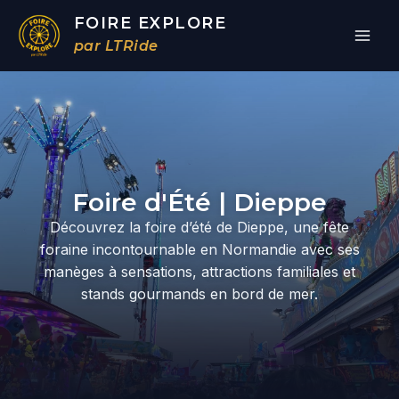
Aller
FOIRE EXPLORE
au
par LTRide
contenu
Par
/
19/03/2026
Foire d'Été | Dieppe
Découvrez la foire d’été de Dieppe, une fête
foraine incontournable en Normandie avec ses
manèges à sensations, attractions familiales et
stands gourmands en bord de mer.