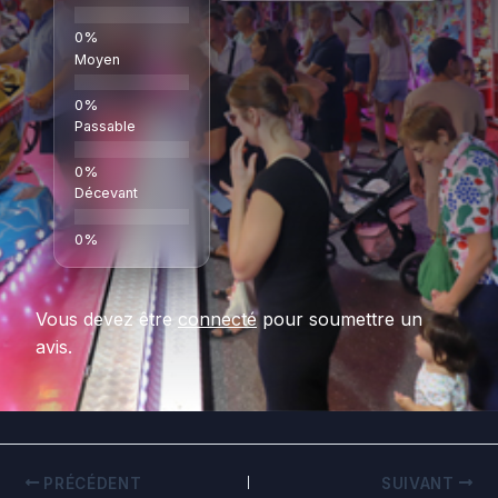
Moyen
Passable
Décevant
Vous devez être
connecté
pour soumettre un
avis.
PRÉCÉDENT
SUIVANT