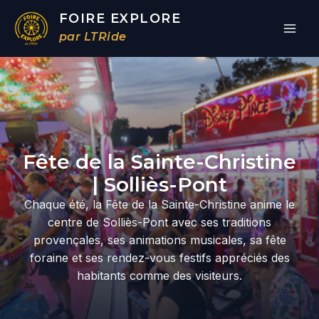
Aller
FOIRE EXPLORE
au
par LTRide
contenu
Par
/
24/06/2026
Fête de la Sainte-Christine
| Solliès-Pont
Chaque été, la Fête de la Sainte-Christine anime le
centre de Solliès-Pont avec ses traditions
provençales, ses animations musicales, sa fête
foraine et ses rendez-vous festifs appréciés des
habitants comme des visiteurs.