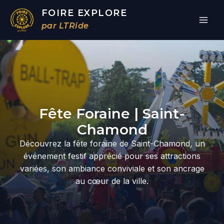
Aller
FOIRE EXPLORE
au
par LTRide
contenu
Par
/
10/04/2026
Fête Foraine | Saint-
Chamond
Découvrez la fête foraine de Saint-Chamond, un
événement festif apprécié pour ses attractions
variées, son ambiance conviviale et son ancrage
au cœur de la ville.