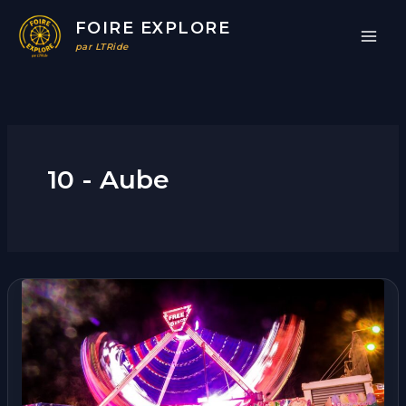
Aller
FOIRE EXPLORE
au
par LTRide
contenu
10 - Aube
Foire
de
Mars
|
Troyes