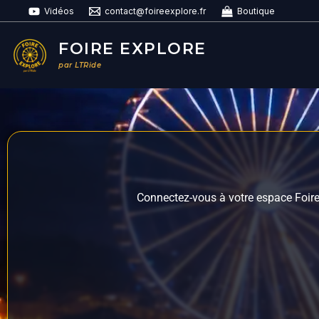
Aller
Vidéos
contact@foireexplore.fr
Boutique
au
contenu
FOIRE EXPLORE
par LTRide
Connectez-vous à votre espace Foire 