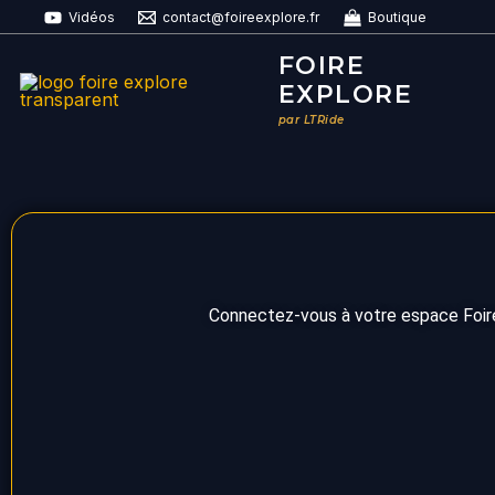
Aller
Vidéos
contact@foireexplore.fr
Boutique
au
FOIRE
contenu
EXPLORE
par LTRide
Connectez-vous à votre espace Foire 