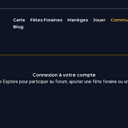
Carte
Fêtes Foraines
Manèges
Jouer
Commu
Blog
Connexion à votre compte
Explore pour participer au forum, ajouter une fête foraine ou un
Identifiant ou e-mail
*
Mot de passe
*