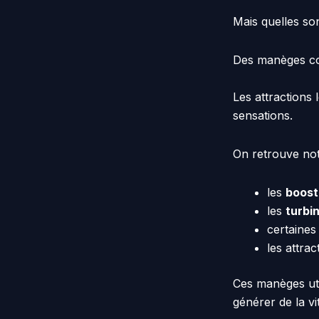
Mais quelles son
Des manèges con
Les attractions
sensations.
On retrouve no
les
boost
les
turbi
certaine
les attrac
Ces manèges uti
générer de la vi