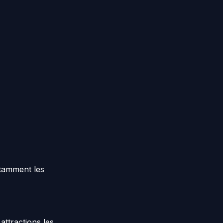
otamment les
attractions les