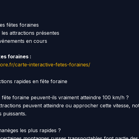
les fêtes foraines
 les attractions présentes
événements en cours
tes foraines :
lore.fr/carte-interactive-fetes-foraines/
tions rapides en fête foraine
fête foraine peuvent-ils vraiment atteindre 100 km/h ?
attractions peuvent atteindre ou approcher cette vitesse, n
s puissants.
manèges les plus rapides ?
 certaines montagnes russes transportables font partie des 