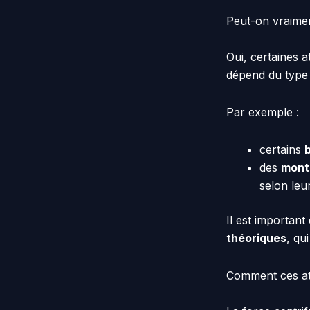
Peut-on vraimen
Oui, certaines 
dépend du type
Par exemple :
certains
des
mont
selon leu
Il est importan
théoriques
, qu
Comment ces att