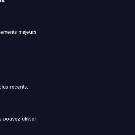
es
.
énements majeurs
plus récents.
 pouvez utiliser