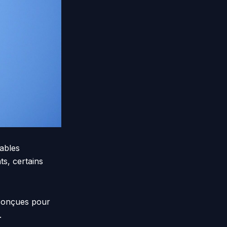
pables
ts, certains
 conçues pour
.