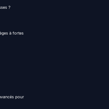
sses ?
èges à fortes
 avancés pour