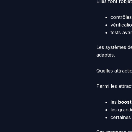
Elles font l’objet
contrôles
vérificat
tests ava
Les systèmes de 
adaptés.
Quelles attracti
Parmi les attrac
les
boost
les grand
certaines