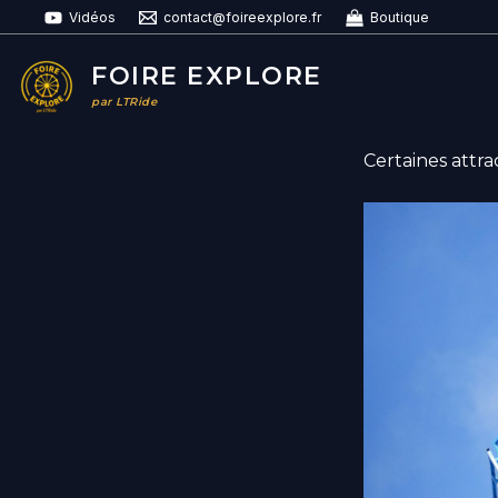
Aller
Vidéos
contact@foireexplore.fr
Boutique
au
contenu
FOIRE EXPLORE
par LTRide
Certaines attr